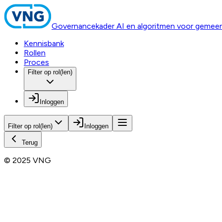
Governancekader AI en algoritmen voor gemee
Kennisbank
Rollen
Proces
Filter op rol(len)
Inloggen
Filter op rol(len)
Inloggen
Terug
© 2025 VNG