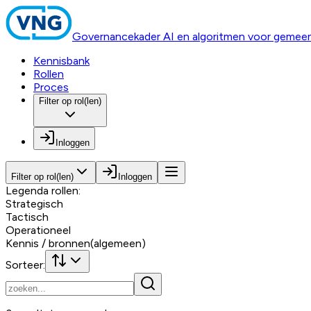
Governancekader AI en algoritmen voor gemee
Kennisbank
Rollen
Proces
Filter op rol(len)
Inloggen
Filter op rol(len)
Inloggen
Legenda rollen:
Strategisch
Tactisch
Operationeel
Kennis / bronnen
(algemeen)
Sorteer: