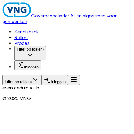
Governancekader AI en algoritmen voor
gemeenten
Kennisbank
Rollen
Proces
Filter op rol(len)
Inloggen
Filter op rol(len)
Inloggen
even geduld a.u.b. ...
© 2025 VNG