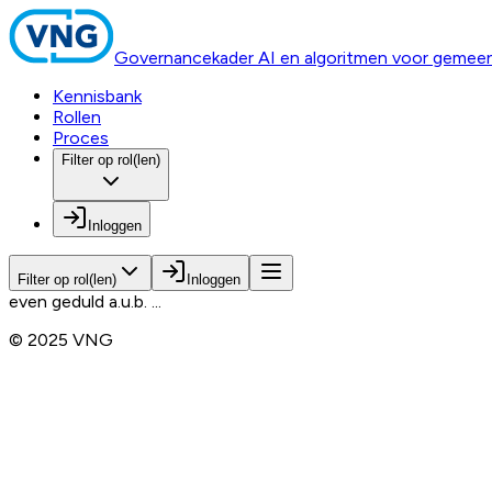
Governancekader AI en algoritmen voor gemee
Kennisbank
Rollen
Proces
Filter op rol(len)
Inloggen
Filter op rol(len)
Inloggen
even geduld a.u.b. ...
© 2025 VNG