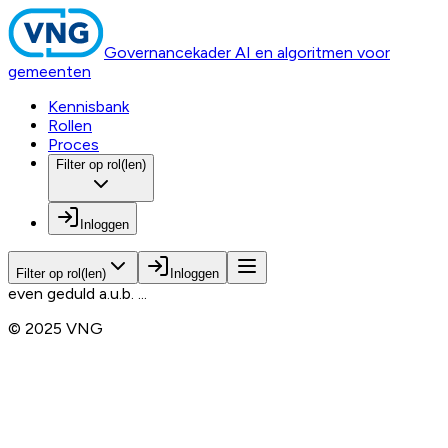
Governancekader AI en algoritmen voor
gemeenten
Kennisbank
Rollen
Proces
Filter op rol(len)
Inloggen
Filter op rol(len)
Inloggen
even geduld a.u.b. ...
© 2025 VNG