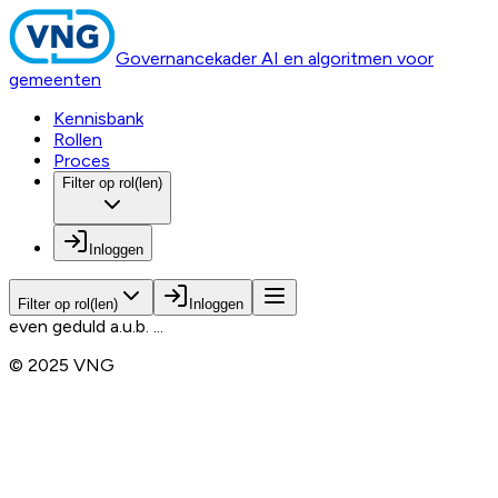
Governancekader AI en algoritmen voor
gemeenten
Kennisbank
Rollen
Proces
Filter op rol(len)
Inloggen
Filter op rol(len)
Inloggen
even geduld a.u.b. ...
© 2025 VNG