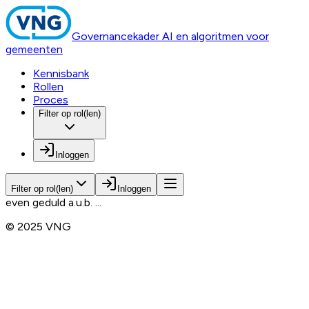
Governancekader AI en algoritmen voor
gemeenten
Kennisbank
Rollen
Proces
Filter op rol(len)
Inloggen
Filter op rol(len)
Inloggen
even geduld a.u.b. ...
© 2025 VNG