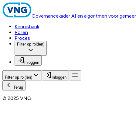
Governancekader AI en algoritmen voor gemee
Kennisbank
Rollen
Proces
Filter op rol(len)
Inloggen
Filter op rol(len)
Inloggen
Terug
© 2025 VNG