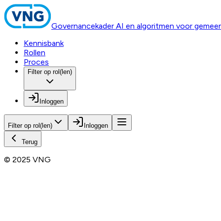
Governancekader AI en algoritmen voor gemee
Kennisbank
Rollen
Proces
Filter op rol(len)
Inloggen
Filter op rol(len)
Inloggen
Terug
© 2025 VNG